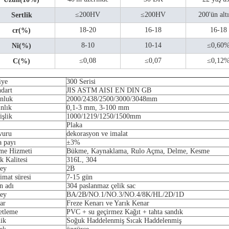
≤200HV
≤200HV
200'ün alt
Sertlik
18-20
16-18
16-18
cr(%)
8-10
10-14
≤0,60
Ni(%)
≤0,08
≤0,07
≤0,12
C(%)
iye
300 Serisi
ndart
JIS ASTM AISI EN DIN GB
nluk
2000/2438/2500/3000/3048mm
nlık
0,1-3 mm, 3-100 mm
işlik
1000/1219/1250/1500mm
Plaka
vuru
dekorasyon ve imalat
a payı
±3%
eme Hizmeti
Bükme, Kaynaklama, Rulo Açma, Delme, Kesme
k Kalitesi
316L, 304
ey
2B
imat süresi
7-15 gün
n adı
304 paslanmaz çelik sac
ey
BA/2B/NO.1/NO.3/NO.4/8K/HL/2D/1D
ar
Freze Kenarı ve Yarık Kenar
etleme
PVC + su geçirmez Kağıt + tahta sandık
nik
Soğuk Haddelenmiş Sıcak Haddelenmiş