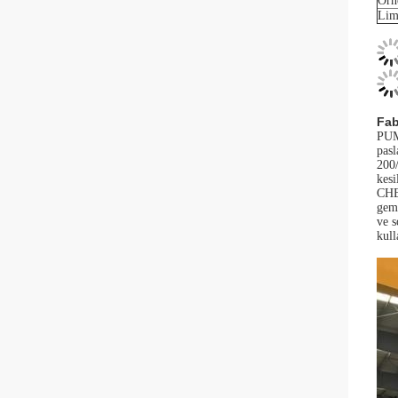
Örn
Lim
Fab
PUM
pasl
200/
kesi
CHE
gemi
ve s
kull