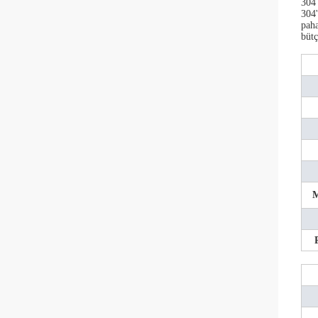
304 
304'
paha
bütç
M