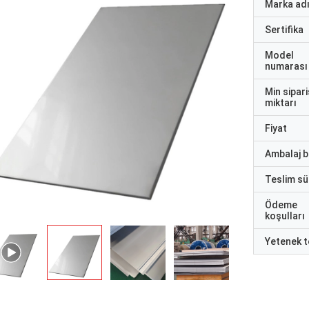
Marka ad
Sertifika
Model
numarası
Min sipari
miktarı
Fiyat
Ambalaj bi
Teslim sü
Ödeme
koşulları
Yetenek t