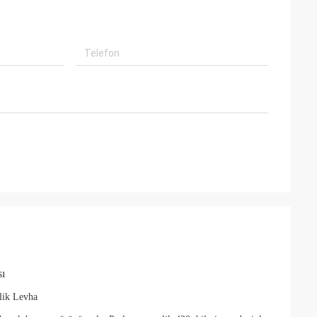
ı
lik Levha