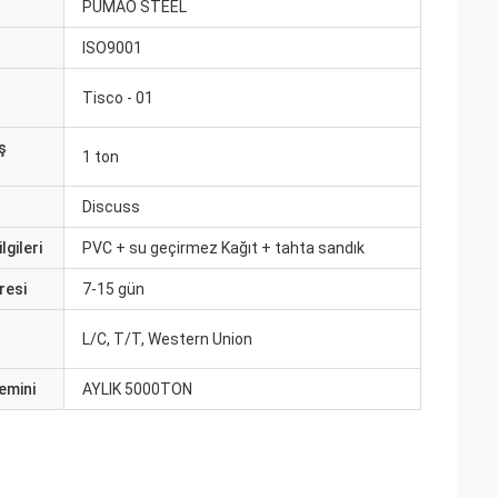
ı
PUMAO STEEL
ISO9001
Tisco - 01
ş
1 ton
Discuss
lgileri
PVC + su geçirmez Kağıt + tahta sandık
resi
7-15 gün
L/C, T/T, Western Union
emini
AYLIK 5000TON