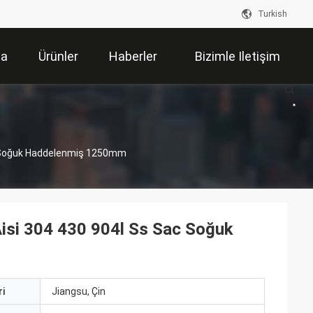
Turkish
da
Ürünler
Haberler
Bizimle Iletişim
Kur
ac Soğuk Haddelenmiş 1250mm
Aisi 304 430 904l Ss Sac Soğuk
i
Jiangsu, Çin