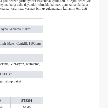
da çok benzer görünüyorlar.Paslanmaz çelik 430, bileşim nedeniyle
rozyona karşı daha dayanıklı kılmakla kalmaz, aynı zamanda daha
uyorsanız, kararınıza varmak için uygulamanızın kullanım ömrünü
 Ayna Kaplama Plakası
lmiş Maks. Genişlik 1500mm
.
bartma, Vibrasyon, Kumlama,
TEEL vb.
gun ahşap paket
0
STS201
tü
50-60