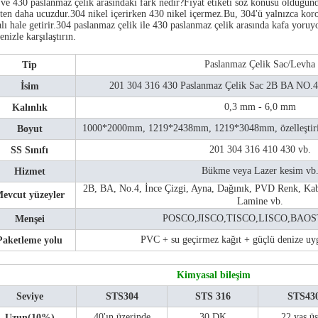
ve 430 paslanmaz çelik arasındaki fark nedir?Fiyat etiketi söz konusu olduğun
ten daha ucuzdur.304 nikel içerirken 430 nikel içermez.Bu, 304'ü yalnızca ko
lı hale getirir.304 paslanmaz çelik ile 430 paslanmaz çelik arasında kafa yor
enizle karşılaştırın.
Paslanmaz Çelik Sac/Levha
Tip
201 304 316 430 Paslanmaz Çelik Sac 2B BA NO.4
İsim
0,3 mm - 6,0 mm
Kalınlık
1000*2000mm, 1219*2438mm, 1219*3048mm, özelleştiri
Boyut
201 304 316 410 430 vb.
SS Sınıfı
Bükme veya Lazer kesim vb
Hizmet
2B, BA, No.4, İnce Çizgi, Ayna, Dağınık, PVD Renk, Ka
evcut yüzeyler
Lamine vb.
POSCO,JISCO,TISCO,LISCO,BAOS
Menşei
PVC + su geçirmez kağıt + güçlü denize uy
Paketleme yolu
Kimyasal bileşim
Seviye
STS304
STS 316
STS43
40'ın üzerinde
30 DK
22 yaş üs
Uzun(10%)