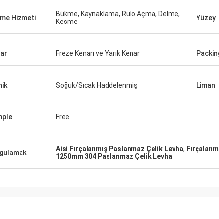
reksinimlerimizi biliyordu. Onunla
irketle ilgilenmenizi şiddetle
Bükme, Kaynaklama, Rulo Açma, Delme,
eme Hizmeti
Yüzey
Kesme
e ederim.
ar
Freze Kenarı ve Yarık Kenar
Packin
nik
Soğuk/Sıcak Haddelenmiş
Liman
mple
Free
Aisi Fırçalanmış Paslanmaz Çelik Levha
,
Fırçalanm
gulamak
1250mm 304 Paslanmaz Çelik Levha