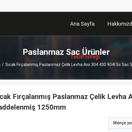
Ana Sayfa
Hakkımız
描
述
Paslanmaz Sac Ürünler
Teklif Isteği
c
/
Sıcak Fırçalanmış Paslanmaz Çelik Levha Aisi 304 430 904l Ss S
cak Fırçalanmış Paslanmaz Çelik Levha 
addelenmiş 1250mm
Menşe yer