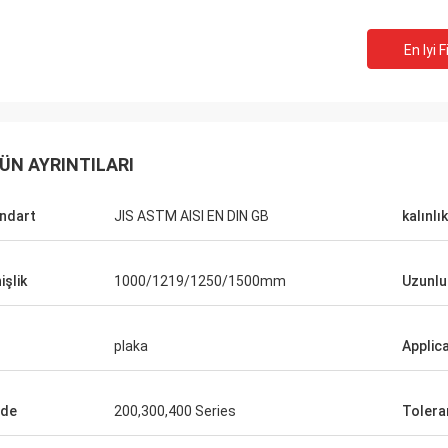
En Iyi F
ÜN AYRINTILARI
ndart
JIS ASTM AISI EN DIN GB
kalınlık
işlik
1000/1219/1250/1500mm
Uzunlu
plaka
Applic
Hovig Allan
Mark Gal
 acil bir siparişte süper hızlı geri
yapmamı sağladı. Devamlı bir
Sipariş ettiğimiz malları
ade
200,300,400 Series
Tolera
i olarak, ben sormadan bile özel
gururla söylüyoruz ve bu 