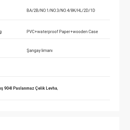
BA/2B/NO.1/NO.3/NO.4/8K/HL/2D/1D
g
PVC+waterproof Paper+wooden Case
Şangay limanı
ış 904l Paslanmaz Çelik Levha
,