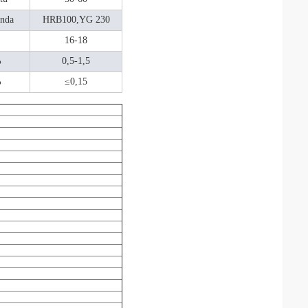
ında
HRB100,YG 230
16-18
%
0,5-1,5
%
≤0,15