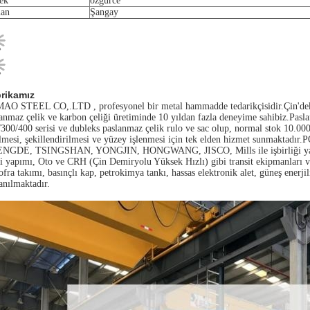
ek
özgürce
an
Şangay
rikamız
AO STEEL CO,.LTD , profesyonel bir metal hammadde tedarikçisidir.Çin'deki
anmaz çelik ve karbon çeliği üretiminde 10 yıldan fazla deneyime sahibiz.Pas
300/400 serisi ve dubleks paslanmaz çelik rulo ve sac olup, normal stok 10.0
lmesi, şekillendirilmesi ve yüzey işlenmesi için tek elden hizmet sunmaktadı
NGDE, TSINGSHAN, YONGJIN, HONGWANG, JISCO, Mills ile işbirliği yapıyoruz
 yapımı, Oto ve CRH (Çin Demiryolu Yüksek Hızlı) gibi transit ekipmanları ve t
ofra takımı, basınçlı kap, petrokimya tankı, hassas elektronik alet, güneş enerjil
anılmaktadır.