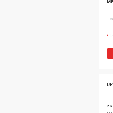
ME
ÜR
Ais