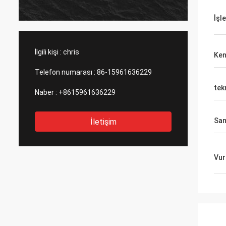
ürün ge
ve bu ş
İşl
tavsiy
İlgili kişi :
chris
Ken
Telefon numarası :
86-15961636229
tek
Naber :
+8615961636229
Sa
İletişim
Vur