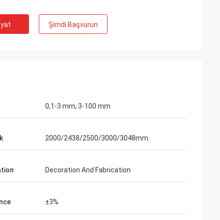
iyat
Şimdi Başvurun
0,1-3 mm, 3-100 mm
k
2000/2438/2500/3000/3048mm
ation
Decoration And Fabrication
on
 tatmin ettiğimizi
nce
±3%
ikinci siparişimiz.