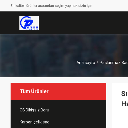
En kaliteli ürünler arasından seçim yapmak sizin için
Ana sayfa
/
Paslanmaz Sa
Tüm Ürünler
Sı
H
CS Dikişsiz Boru
Karbon çelik sac