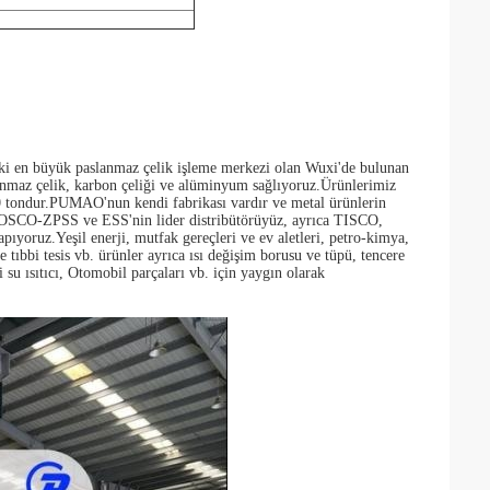
 en büyük paslanmaz çelik işleme merkezi olan Wuxi'de bulunan
lanmaz çelik, karbon çeliği ve alüminyum sağlıyoruz.Ürünlerimiz
00 tondur.PUMAO'nun kendi fabrikası vardır ve metal ürünlerin
r.POSCO-ZPSS ve ESS'nin lider distribütörüyüz, ayrıca TISCO,
.Yeşil enerji, mutfak gereçleri ve ev aletleri, petro-kimya,
ıbbi tesis vb. ürünler ayrıca ısı değişim borusu ve tüpü, tencere
i su ısıtıcı, Otomobil parçaları vb. için yaygın olarak