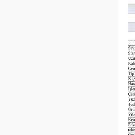
Sev
Sta
Uzu
Kalı
Gen
Tip
Baş
Hat
İşl
Çeli
Yüz
Tesl
Ürü
Yüz
Ken
Pak
tek