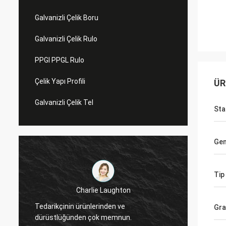
Galvanizli Çelik Boru
Galvanizli Çelik Rulo
PPGI PPGL Rulo
Çelik Yapı Profili
ÜR
Galvanizli Çelik Tel
Sta
Gen
Tip
Charlie Laughton
Vivian,
Tedarikçinin ürünlerinden ve
dönüş 
Gr
dürüstlüğünden çok memnun.
müşter