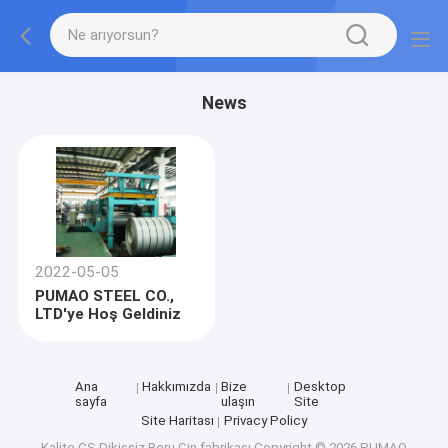
News
2022-05-05
PUMAO STEEL CO.,
LTD'ye Hoş Geldiniz
Ana
Hakkımızda
Bize
Desktop
sayfa
ulaşın
Site
Site Haritası
Privacy Policy
Kalite
CS Dikişsiz Boru
Çin fabrikası.Copyright © 2026 PUMAO