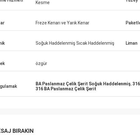
eme Hizmeti
Yüzey
reksinimlerimizi biliyordu. Onunla
Kesme
irketle ilgilenmenizi şiddetle
e ederim.
ar
Freze Kenarı ve Yarık Kenar
Paket
nik
Soğuk Haddelenmiş Sıcak Haddelenmiş
Liman
ek
özgür
BA Paslanmaz Çelik Şerit Soğuk Haddelenmiş
,
316
gulamak
316 BA Paslanmaz Çelik Şerit
SAJ BIRAKIN