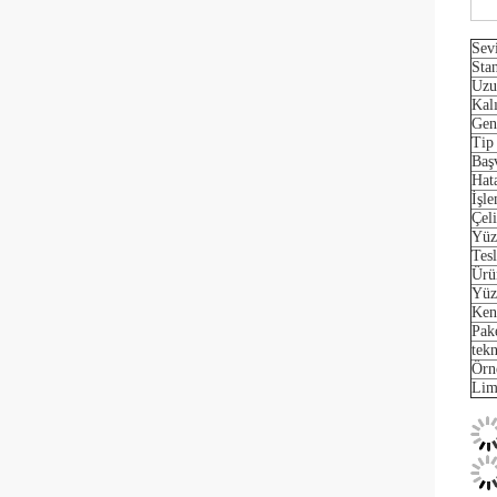
Sev
Sta
Uzu
Kalı
Gen
Tip
Baş
Hat
İşl
Çeli
Yüz
Tesl
Ürü
Yüz
Ken
Pak
tek
Örn
Lim