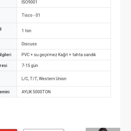
ISO9001
Tisco - 01
ş
1 ton
Discuss
lgileri
PVC + su geçirmez Kağıt + tahta sandık
resi
7-15 gün
L/C, T/T, Western Union
emini
AYLIK 5000TON