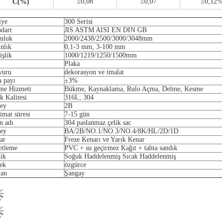
≤0,08
≤0,07
≤0,12
C(%)
iye
300 Serisi
ndart
JIS ASTM AISI EN DIN GB
nluk
2000/2438/2500/3000/3048mm
nlık
0,1-3 mm, 3-100 mm
işlik
1000/1219/1250/1500mm
Plaka
vuru
dekorasyon ve imalat
a payı
±3%
eme Hizmeti
Bükme, Kaynaklama, Rulo Açma, Delme, Kesme
k Kalitesi
316L, 304
ey
2B
imat süresi
7-15 gün
n adı
304 paslanmaz çelik sac
ey
BA/2B/NO.1/NO.3/NO.4/8K/HL/2D/1D
ar
Freze Kenarı ve Yarık Kenar
etleme
PVC + su geçirmez Kağıt + tahta sandık
nik
Soğuk Haddelenmiş Sıcak Haddelenmiş
ek
özgürce
an
Şangay