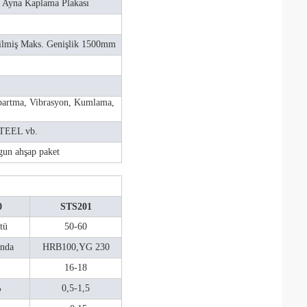
 Ayna Kaplama Plakası
lmiş Maks. Genişlik 1500mm
.
bartma, Vibrasyon, Kumlama,
TEEL vb.
gun ahşap paket
0
STS201
tü
50-60
ında
HRB100,YG 230
16-18
%
0,5-1,5