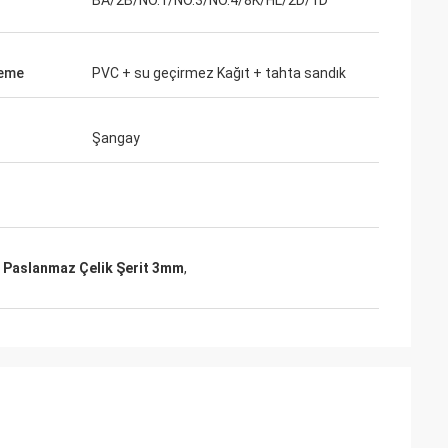
BA/2B/NO.1/NO.3/NO.4/8K/HL/2D/1D
leme
PVC + su geçirmez Kağıt + tahta sandık
Şangay
 Paslanmaz Çelik Şerit 3mm
,