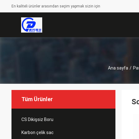
En kaliteli ürünler arasından seçim yapmak sizin için
Ana sayfa
/
Pa
Tüm Ürünler
S
CS Dikişsiz Boru
Karbon çelik sac