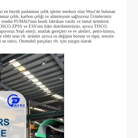
 en büyük paslanmaz çelik işleme merkezi olan Wuxi'de bulunan
lanmaz çelik, karbon çeliği ve alüminyum sağlıyoruz.Ürünlerimiz
00 tondur.PUMAO'nun kendi fabrikası vardır ve metal ürünlerin
r.POSCO-ZPSS ve ESS'nin lider distribütörüyüz, ayrıca TISCO,
.Yeşil enerji, mutfak gereçleri ve ev aletleri, petro-kimya,
ıbbi tesis vb. ürünler ayrıca ısı değişim borusu ve tüpü, tencere
i su ısıtıcı, Otomobil parçaları vb. için yaygın olarak