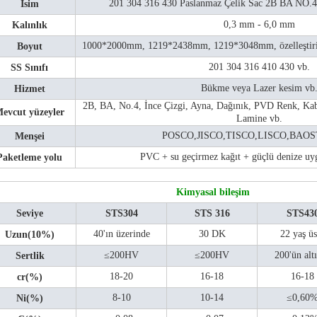
201 304 316 430 Paslanmaz Çelik Sac 2B BA NO.4
İsim
0,3 mm - 6,0 mm
Kalınlık
1000*2000mm, 1219*2438mm, 1219*3048mm, özelleştiri
Boyut
201 304 316 410 430 vb.
SS Sınıfı
Bükme veya Lazer kesim vb
Hizmet
2B, BA, No.4, İnce Çizgi, Ayna, Dağınık, PVD Renk, Ka
evcut yüzeyler
Lamine vb.
POSCO,JISCO,TISCO,LISCO,BAOS
Menşei
PVC + su geçirmez kağıt + güçlü denize uy
Paketleme yolu
Kimyasal bileşim
Seviye
STS304
STS 316
STS43
40'ın üzerinde
30 DK
22 yaş üs
Uzun(10%)
≤200HV
≤200HV
200'ün alt
Sertlik
18-20
16-18
16-18
cr(%)
8-10
10-14
≤0,60
Ni(%)