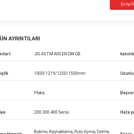
En Iyi F
ÜN AYRINTILARI
ndart
JIS ASTM AISI EN DIN GB
kalınlık
işlik
1000/1219/1250/1500mm
Uzunlu
Plaka
Başvu
Hovig Allan
iye
200.300.400 Serisi
Hata p
Mark Gal
 acil bir siparişte süper hızlı geri
yapmamı sağladı. Devamlı bir
Sipariş ettiğimiz malları
i olarak, ben sormadan bile özel
gururla söylüyoruz ve bu 
Bükme, Kaynaklama, Rulo Açma, Delme,