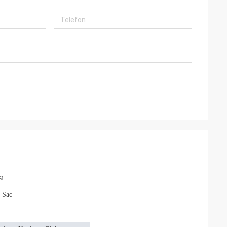
ı
k Sac