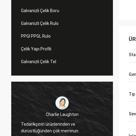
Galvanizli Çelik Boru
Galvanizli Çelik Rulo
PPGI PPGL Rulo
ÜR
Çelik Yapı Profili
Sta
Galvanizli Çelik Tel
Gen
Tip
Sev
Charlie Laughton
Vivian,
Tedarikçinin ürünlerinden ve
dönüş 
dürüstlüğünden çok memnun.
müşter