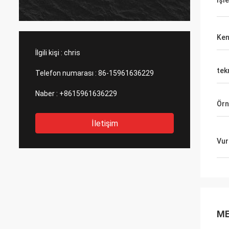
İşl
ürün ge
ve bu ş
tavsiy
Ken
İlgili kişi :
chris
tek
Telefon numarası :
86-15961636229
Naber :
+8615961636229
Örn
İletişim
Vur
ME