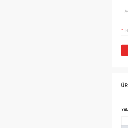
ÜR
Yüks