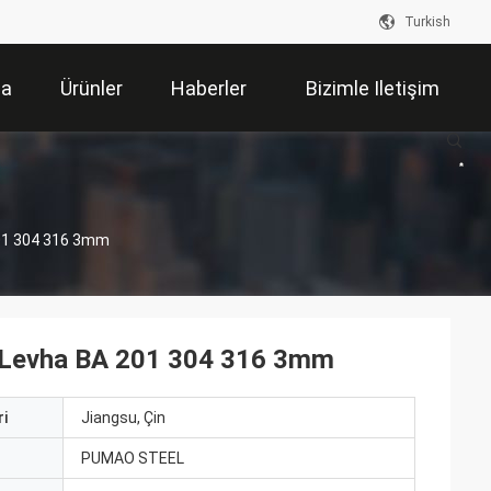
Turkish
da
Ürünler
Haberler
Bizimle Iletişim
Kur
201 304 316 3mm
t Levha BA 201 304 316 3mm
i
Jiangsu, Çin
ı
PUMAO STEEL