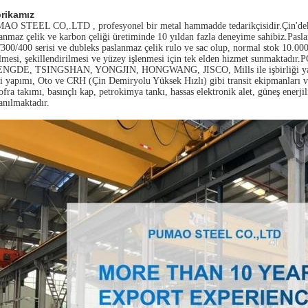
rikamız
AO STEEL CO,.LTD , profesyonel bir metal hammadde tedarikçisidir.Çin'deki
anmaz çelik ve karbon çeliği üretiminde 10 yıldan fazla deneyime sahibiz.Pas
300/400 serisi ve dubleks paslanmaz çelik rulo ve sac olup, normal stok 10.0
lmesi, şekillendirilmesi ve yüzey işlenmesi için tek elden hizmet sunmaktadı
NGDE, TSINGSHAN, YONGJIN, HONGWANG, JISCO, Mills ile işbirliği yapıyoruz
 yapımı, Oto ve CRH (Çin Demiryolu Yüksek Hızlı) gibi transit ekipmanları ve t
ofra takımı, basınçlı kap, petrokimya tankı, hassas elektronik alet, güneş enerjil
anılmaktadır.