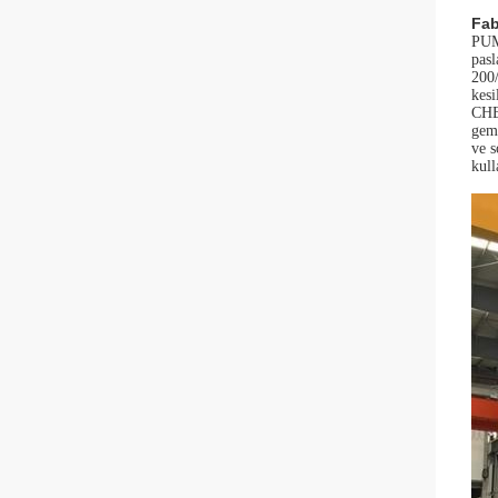
Fab
PUM
pasl
200/
kesi
CHE
gemi
ve s
kull