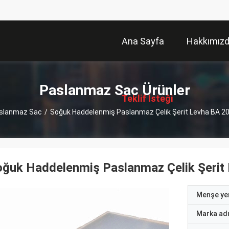
Ana Sayfa
Hakkımız
描
述
Paslanmaz Sac Ürünler
Teklif Isteği
slanmaz Sac
/
Soğuk Haddelenmiş Paslanmaz Çelik Şerit Levha BA 
oğuk Haddelenmiş Paslanmaz Çelik Şeri
Menşe yer
Marka ad