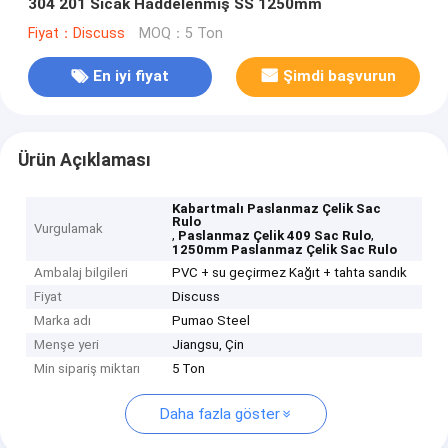
304 201 Sıcak Haddelenmiş SS 1250mm
Fiyat：Discuss
MOQ：5 Ton
En iyi fiyat
Şimdi başvurun
Ürün Açıklaması
Kabartmalı Paslanmaz Çelik Sac
Rulo
Vurgulamak
,
,
Paslanmaz Çelik 409 Sac Rulo
1250mm Paslanmaz Çelik Sac Rulo
Ambalaj bilgileri
PVC + su geçirmez Kağıt + tahta sandık
Fiyat
Discuss
Marka adı
Pumao Steel
Menşe yeri
Jiangsu, Çin
Min sipariş miktarı
5 Ton
Daha fazla göster