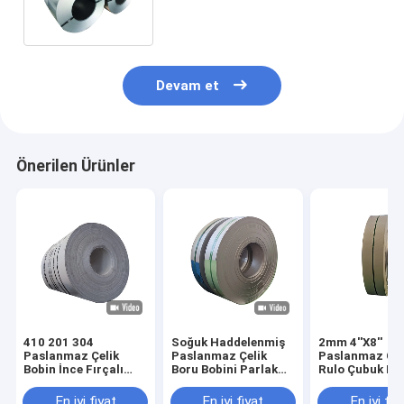
Devam et
Önerilen Ürünler
410 201 304
Soğuk Haddelenmiş
2mm 4''X8''
Paslanmaz Çelik
Paslanmaz Çelik
Paslanmaz Çel
Bobin İnce Fırçalı
Boru Bobini Parlak
Rulo Çubuk Bo
5mm 6mm
Tavlı 316 304 304L
Eşanjör SS
80mm
En iyi fiyat
En iyi fiyat
En iyi fiy