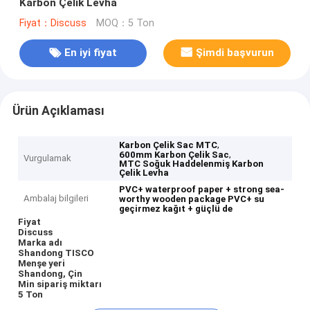
Karbon Çelik Levha
Fiyat：Discuss
MOQ：5 Ton
En iyi fiyat
Şimdi başvurun
Ürün Açıklaması
,
Karbon Çelik Sac MTC
,
600mm Karbon Çelik Sac
Vurgulamak
MTC Soğuk Haddelenmiş Karbon
Çelik Levha
PVC+ waterproof paper + strong sea-
Ambalaj bilgileri
worthy wooden package
PVC+ su
geçirmez kağıt + güçlü de
Fiyat
Discuss
Marka adı
Shandong TISCO
Menşe yeri
Shandong, Çin
Min sipariş miktarı
5 Ton