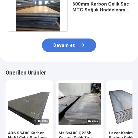
600mm Karbon Çelik Sac
MTC Soğuk Haddelenmiş
Karbon Çelik Levha
Devam et
Önerilen Ürünler
A36 SS400 Karbon
Ms Ss400 Q235b
Lazer Kesim 
Hafif Çelik Sac İnce
Karbon Çelik Sac
Karbon Çelik S