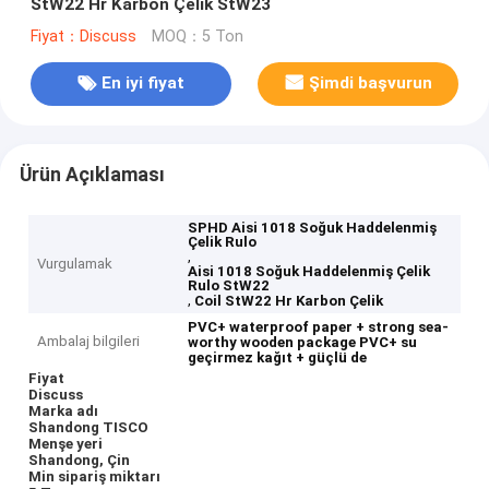
StW22 Hr Karbon Çelik StW23
Fiyat：Discuss
MOQ：5 Ton
En iyi fiyat
Şimdi başvurun
Ürün Açıklaması
SPHD Aisi 1018 Soğuk Haddelenmiş
Çelik Rulo
,
Vurgulamak
Aisi 1018 Soğuk Haddelenmiş Çelik
Rulo StW22
,
Coil StW22 Hr Karbon Çelik
PVC+ waterproof paper + strong sea-
Ambalaj bilgileri
worthy wooden package
PVC+ su
geçirmez kağıt + güçlü de
Fiyat
Discuss
Marka adı
Shandong TISCO
Menşe yeri
Shandong, Çin
Min sipariş miktarı