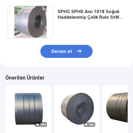
SPHC SPHD Aisi 1018 Soğuk
Haddelenmiş Çelik Rulo StW22
Hr Karbon Çelik StW23
Devam et
Önerilen Ürünler