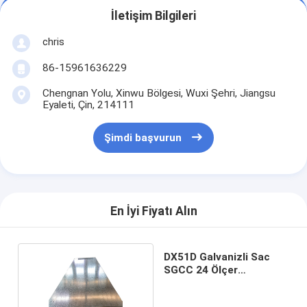
İletişim Bilgileri
chris
86-15961636229
Chengnan Yolu, Xinwu Bölgesi, Wuxi Şehri, Jiangsu
Eyaleti, Çin, 214111
Şimdi başvurun
En İyi Fiyatı Alın
DX51D Galvanizli Sac
SGCC 24 Ölçer
Galvanizli Sac