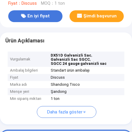
Fiyat：Discuss
MOQ：1 ton
En iyi fiyat
Şimdi başvurun
Ürün Açıklaması
,
DX51D Galvanizli Sac
Vurgulamak
,
Galvanizli Sac SGCC
SGCC 24 gauge galvanizli sac
Ambalaj bilgileri
Standart ürün ambalajı
Fiyat
Discuss
Marka adı
Shandong Tisco
Menşe yeri
Şandong
Min sipariş miktarı
1 ton
Daha fazla göster