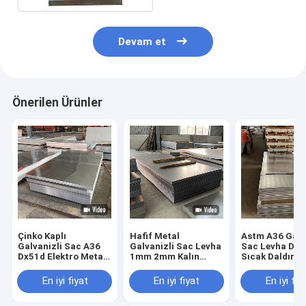
Devam et
Önerilen Ürünler
Çinko Kaplı
Hafif Metal
Astm A36 Galv
Galvanizli Sac A36
Galvanizli Sac Levha
Sac Levha Dx5
Dx51d Elektro Metal
1mm 2mm Kalın
Sıcak Daldırma
Levha 2500mm
Baosteel
Ölçer
En iyi fiyat
En iyi fiyat
En iyi fiy