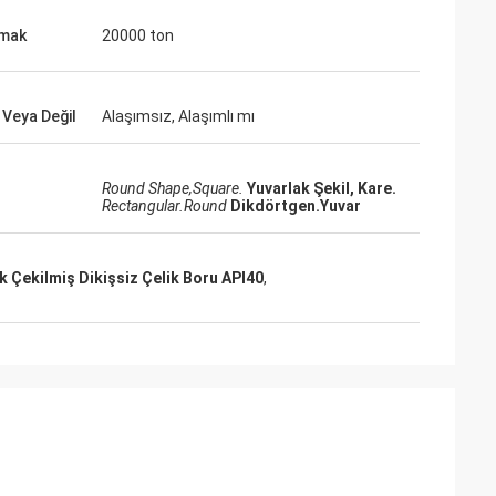
amak
20000 ton
 Veya Değil
Alaşımsız, Alaşımlı mı
Round Shape,Square.
Yuvarlak Şekil, Kare.
Rectangular.Round
Dikdörtgen.Yuvar
 Çekilmiş Dikişsiz Çelik Boru API40
,