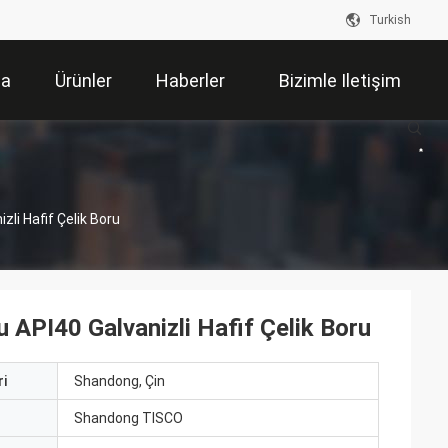
Turkish
da
Ürünler
Haberler
Bizimle Iletişim
Kur
li Hafif Çelik Boru
 API40 Galvanizli Hafif Çelik Boru
i
Shandong, Çin
ı
Shandong TISCO