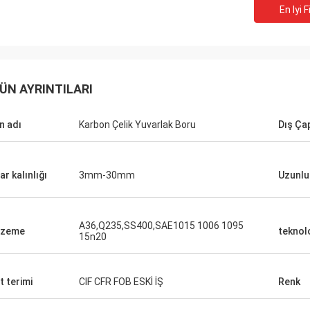
En Iyi F
ÜN AYRINTILARI
n adı
Karbon Çelik Yuvarlak Boru
Dış Ça
ar kalınlığı
3mm-30mm
Uzunlu
A36,Q235,SS400,SAE1015 1006 1095
lzeme
teknolo
15n20
Mark Galon
t terimi
CIF CFR FOB ESKİ İŞ
Renk
Sipariş ettiğimiz malları tatmin ettiğimizi
gururla söylüyoruz ve bu ikinci siparişimiz.