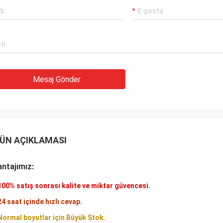
Mesaj Gönder
Mesaj bırakın
Sizi yakında arayacağız!
ÜN AÇIKLAMASI
ntajımız:
100% satış sonrası kalite ve miktar güvencesi.
24 saat içinde hızlı cevap.
Normal boyutlar için Büyük Stok.