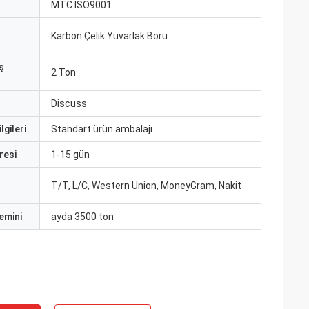
MTC ISO9001
Karbon Çelik Yuvarlak Boru
ş
2 Ton
Discuss
lgileri
Standart ürün ambalajı
resi
1-15 gün
T/T, L/C, Western Union, MoneyGram, Nakit
emini
ayda 3500 ton