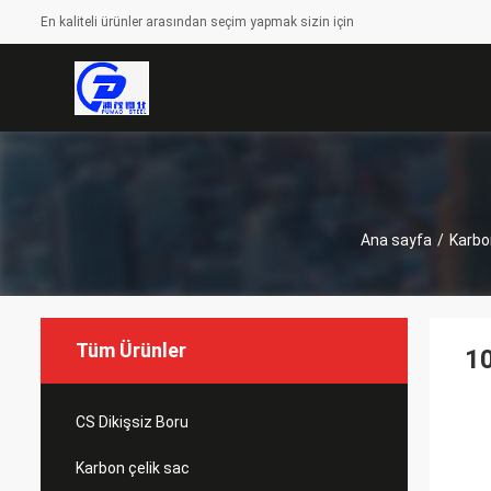
En kaliteli ürünler arasından seçim yapmak sizin için
Ana sayfa
/
Karbo
Tüm Ürünler
10
CS Dikişsiz Boru
Karbon çelik sac