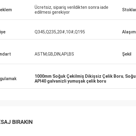
Ücretsiz, sipariş verildikten sonra iade
eklem
Stokl
edilmesi gerekiyor
iye
Q345,Q235,20#,10#,Q195
Alaşım
ndart
ASTM,GB,DIN,API,BS
Şekil
1000mm Soğuk Çekilmiş Dikişsiz Çelik Boru
,
Soğuk
gulamak
API40 galvanizli yumuşak çelik boru
SAJ BIRAKIN