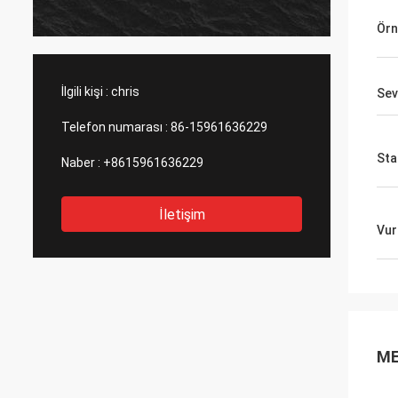
ürün gereksinimlerimizi biliyordu. Onunla
ve bu şirketle ilgilenmenizi şiddetle
Örn
tavsiye ederim.
İlgili kişi :
chris
Sev
Telefon numarası :
86-15961636229
Sta
Naber :
+8615961636229
İletişim
Vur
ME