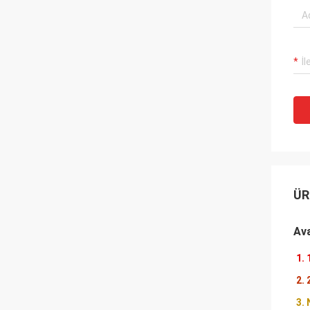
ÜR
Ava
1. 
2. 
3. 