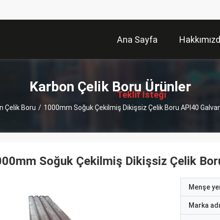
Ana Sayfa
Hakkımız
描
述
Karbon Çelik Boru Ürünler
Teklif Isteği
n Çelik Boru
/
1000mm Soğuk Çekilmiş Dikişsiz Çelik Boru API40 Galvaniz
00mm Soğuk Çekilmiş Dikişsiz Çelik Boru
Menşe yer
Marka ad