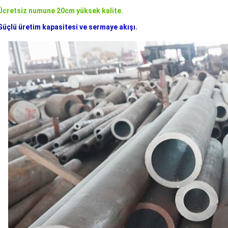
 Ücretsiz numune 20cm yüksek kalite.
Güçlü üretim kapasitesi ve sermaye akışı.
SUNMAK