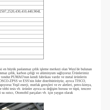
2507,2520,430,410,440,904L
 en büyük paslanmaz çelik işleme merkezi olan Wuxi'de bulunan
lanmaz çelik, karbon çeliği ve alüminyum sağlıyoruz.Ürünlerimiz
00 tondur.PUMAO'nun kendi fabrikası vardır ve metal ürünlerin
r.POSCO-ZPSS ve ESS'nin lider distribütörüyüz, ayrıca TISCO,
.Yeşil enerji, mutfak gereçleri ve ev aletleri, petro-kimya,
ıbbi tesis vb. ürünler ayrıca ısı değişim borusu ve tüpü, tencere
i su ısıtıcı, Otomobil parçaları vb. için yaygın olarak