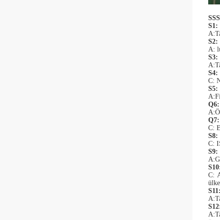
SSS
S1:
A:Ta
S2:
A: l
S3:
A:Ta
S4:
C: N
S5: 
A:Fi
Q6:
A:Ö
Q7:
C: E
S8: 
C: I
S9:
A:Ge
S10
C: 
ülke
S11
A:Ta
S12
A:Ta