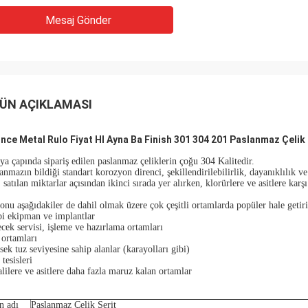
Mesaj Gönder
ÜN AÇIKLAMASI
İnce Metal Rulo Fiyat Hl Ayna Ba Finish 301 304 201 Paslanmaz Çelik 
a çapında sipariş edilen paslanmaz çeliklerin çoğu 304 Kalitedir.
anmazın bildiği standart korozyon direnci, şekillendirilebilirlik, dayanıklılık v
 satılan miktarlar açısından ikinci sırada yer alırken, klorürlere ve asitlere kar
onu aşağıdakiler de dahil olmak üzere çok çeşitli ortamlarda popüler hale getiri
i ekipman ve implantlar
cek servisi, işleme ve hazırlama ortamları
 ortamları
ek tuz seviyesine sahip alanlar (karayolları gibi)
 tesisleri
lilere ve asitlere daha fazla maruz kalan ortamlar
n adı
Paslanmaz Çelik Şerit