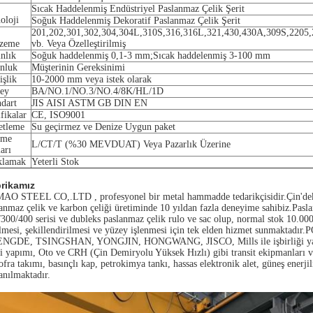
Sıcak Haddelenmiş Endüstriyel Paslanmaz Çelik Şerit
oloji
Soğuk Haddelenmiş Dekoratif Paslanmaz Çelik Şerit
201,202,301,302,304,304L,310S,316,316L,321,430,430A,309S,2205,
zeme
vb. Veya Özelleştirilmiş
nlık
Soğuk haddelenmiş 0,1-3 mm;Sıcak haddelenmiş 3-100 mm
nluk
Müşterinin Gereksinimi
işlik
10-2000 mm veya istek olarak
ey
BA/NO.1/NO.3/NO.4/8K/HL/1D
ndart
JIS AISI ASTM GB DIN EN
ifikalar
CE, ISO9001
etleme
Su geçirmez ve Denize Uygun paket
eme
L/CT/T (%30 MEVDUAT) Veya Pazarlık Üzerine
ları
klamak
Yeterli Stok
rikamız
AO STEEL CO,.LTD , profesyonel bir metal hammadde tedarikçisidir.Çin'deki
anmaz çelik ve karbon çeliği üretiminde 10 yıldan fazla deneyime sahibiz.Pas
300/400 serisi ve dubleks paslanmaz çelik rulo ve sac olup, normal stok 10.0
lmesi, şekillendirilmesi ve yüzey işlenmesi için tek elden hizmet sunmaktadı
NGDE, TSINGSHAN, YONGJIN, HONGWANG, JISCO, Mills ile işbirliği yapıyoruz
 yapımı, Oto ve CRH (Çin Demiryolu Yüksek Hızlı) gibi transit ekipmanları ve t
ofra takımı, basınçlı kap, petrokimya tankı, hassas elektronik alet, güneş enerjil
anılmaktadır.