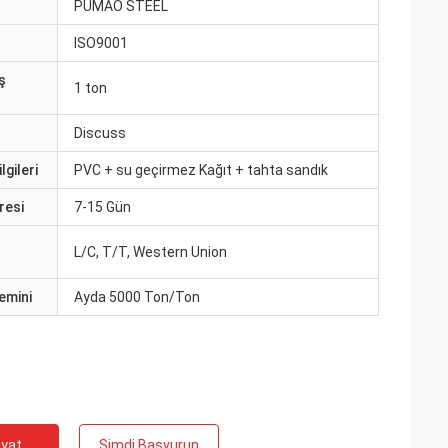
ı
PUMAO STEEL
ISO9001
ş
1 ton
Discuss
lgileri
PVC + su geçirmez Kağıt + tahta sandık
resi
7-15 Gün
L/C, T/T, Western Union
emini
Ayda 5000 Ton/Ton
iyat
Şimdi Başvurun