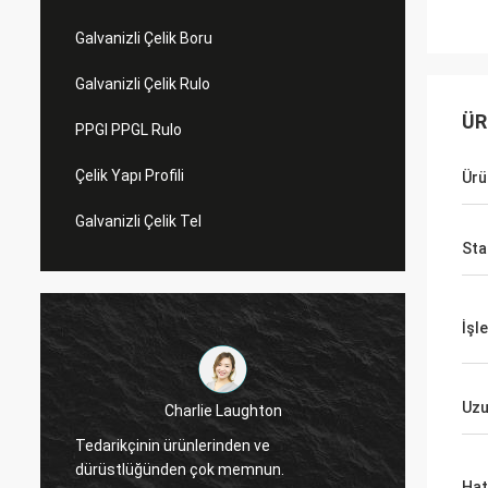
Galvanizli Çelik Boru
Galvanizli Çelik Rulo
ÜR
PPGI PPGL Rulo
Çelik Yapı Profili
Ürü
Galvanizli Çelik Tel
Sta
İşl
Uzu
Charlie Laughton
Vivian,
Tedarikçinin ürünlerinden ve
dönüş 
dürüstlüğünden çok memnun.
müşter
Hat