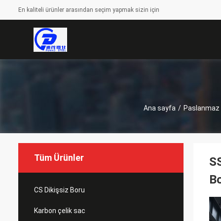
En kaliteli ürünler arasından seçim yapmak sizin için
Ana sayfa
/
Paslanmaz Ç
Tüm Ürünler
SS
B
CS Dikişsiz Boru
Karbon çelik sac