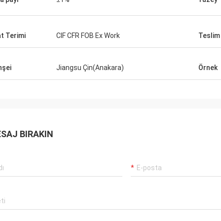
reksinimlerimizi biliyordu. Onunla
irketle ilgilenmenizi şiddetle
e ederim.
at Terimi
CIF CFR FOB Ex Work
Teslim
şei
Jiangsu Çin(Anakara)
Örnek
SAJ BIRAKIN