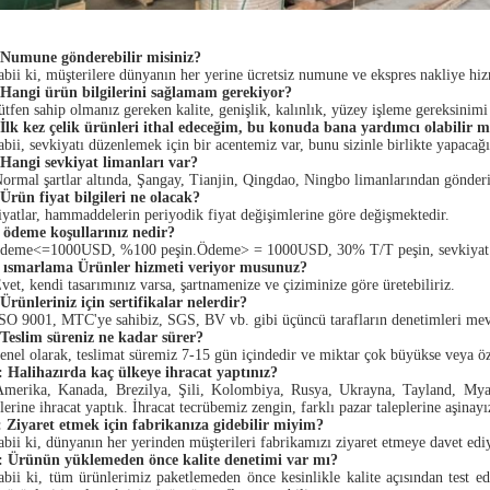
 Numune gönderebilir misiniz?
bii ki, müşterilere dünyanın her yerine ücretsiz numune ve ekspres nakliye hizm
 Hangi ürün bilgilerini sağlamam gerekiyor?
ütfen sahip olmanız gereken kalite, genişlik, kalınlık, yüzey işleme gereksinimi
 İlk kez çelik ürünleri ithal edeceğim, bu konuda bana yardımcı olabilir m
bii, sevkiyatı düzenlemek için bir acentemiz var, bunu sizinle birlikte yapacağı
 Hangi sevkiyat limanları var?
ormal şartlar altında, Şangay, Tianjin, Qingdao, Ningbo limanlarından gönderiyo
Ürün fiyat bilgileri ne olacak?
yatlar, hammaddelerin periyodik fiyat değişimlerine göre değişmektedir.
 ödeme koşullarınız nedir?
deme<=1000USD, %100 peşin.Ödeme> = 1000USD, 30% T/T peşin, sevkiyat önc
 ısmarlama Ürünler hizmeti veriyor musunuz?
vet, kendi tasarımınız varsa, şartnamenize ve çiziminize göre üretebiliriz.
Ürünleriniz için sertifikalar nelerdir?
SO 9001, MTC'ye sahibiz, SGS, BV vb. gibi üçüncü tarafların denetimleri mev
 Teslim süreniz ne kadar sürer?
nel olarak, teslimat süremiz 7-15 gün içindedir ve miktar çok büyükse veya öz
: Halihazırda kaç ülkeye ihracat yaptınız?
Amerika, Kanada, Brezilya, Şili, Kolombiya, Rusya, Ukrayna, Tayland, Mya
lerine ihracat yaptık. İhracat tecrübemiz zengin, farklı pazar taleplerine aşina
: Ziyaret etmek için fabrikanıza gidebilir miyim?
bii ki, dünyanın her yerinden müşterileri fabrikamızı ziyaret etmeye davet edi
: Ürünün yüklemeden önce kalite denetimi var mı?
bii ki, tüm ürünlerimiz paketlemeden önce kesinlikle kalite açısından test ed