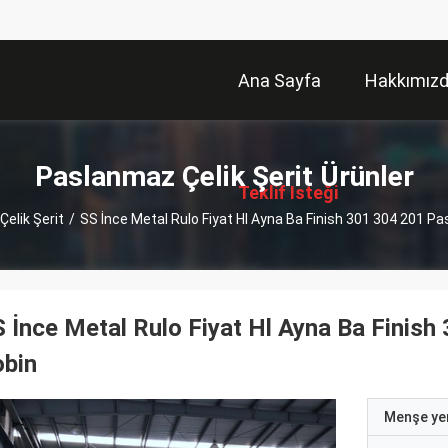
Ana Sayfa
Hakkımız
描
述
Paslanmaz Çelik Şerit Ürünler
Teklif Isteği
elik Şerit
/
SS İnce Metal Rulo Fiyat Hl Ayna Ba Finish 301 304 201 Pa
 İnce Metal Rulo Fiyat Hl Ayna Ba Finish
obin
Menşe yer