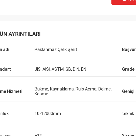
ÜN AYRINTILARI
n adı
Paslanmaz Çelik Şerit
Başvu
ndart
JIS, AiSi, ASTM, GB, DIN, EN
Grade
Bükme, Kaynaklama, Rulo Açma, Delme,
eme Hizmeti
Genişli
Kesme
Hovig Allan
nluk
10-12000mm
teknik
Mark Gal
 acil bir siparişte süper hızlı geri
yapmamı sağladı. Devamlı bir
Sipariş ettiğimiz malları
i olarak, ben sormadan bile özel
gururla söylüyoruz ve bu 
a payı
±1%
Yüzey