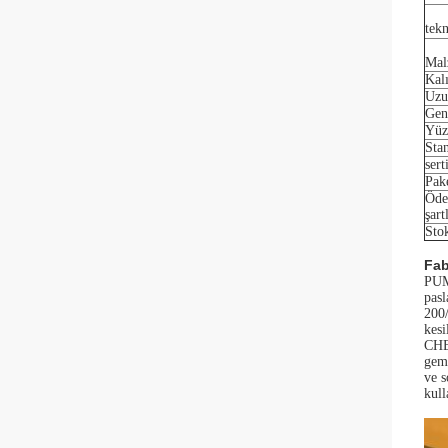
tekn
Mal
Kalı
Uzu
Gen
Yüz
Sta
sert
Pak
Öd
şart
Sto
Fab
PUM
pasl
200/
kesi
CHE
gemi
ve s
kull