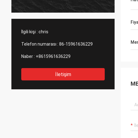
ürün ge
ve bu ş
tavsiy
Fiy
İlgili kişi :
chris
Men
Telefon numarası :
86-15961636229
Naber :
+8615961636229
İletişim
ME