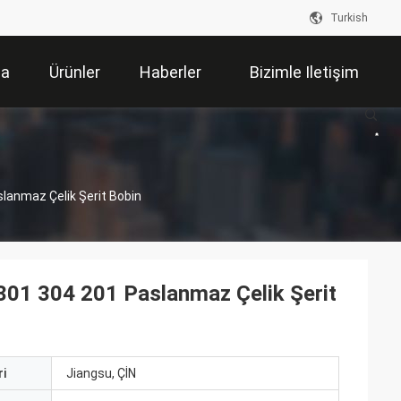
Turkish
da
Ürünler
Haberler
Bizimle Iletişim
Kur
slanmaz Çelik Şerit Bobin
 301 304 201 Paslanmaz Çelik Şerit
i
Jiangsu, ÇİN