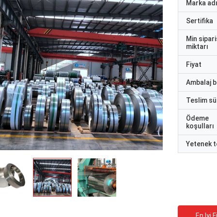
Marka ad
Sertifika
Min sipari
miktarı
Fiyat
Ambalaj bi
Teslim sü
Ödeme
koşulları
Yetenek t
En Iyi F