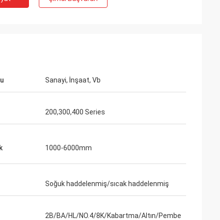
ru
Sanayi, İnşaat, Vb
200,300,400 Series
k
1000-6000mm
Soğuk haddelenmiş/sıcak haddelenmiş
on
 tatmin ettiğimizi
ikinci siparişimiz.
2B/BA/HL/NO.4/8K/Kabartma/Altın/Pembe