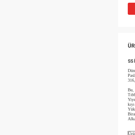
ÜR
SS 
Düny
Pasl
316,
Bu, 
Tıbb
Yiye
kıyı
Yüks
Bira
Alka
Ürü